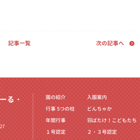
記事一覧
次の記事へ
園の紹介
入園案内
ーる・
行事
5つの柱
どんちゃか
年間行事
羽ばたけ！こどもたち
27
１号認定
２・３号認定