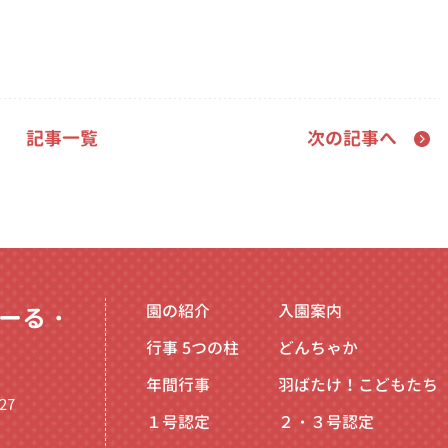
記事一覧
次の記事へ
園の紹介
入園案内
ーる・
行事
5つの柱
どんちゃか
年間行事
羽ばたけ！こどもたち
27
１号認定
２・３号認定