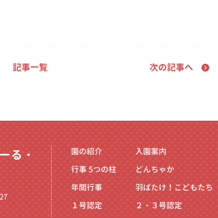
記事一覧
次の記事へ
園の紹介
入園案内
ーる・
行事
5つの柱
どんちゃか
年間行事
羽ばたけ！こどもたち
27
１号認定
２・３号認定