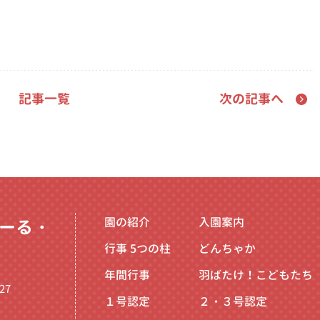
記事一覧
次の記事へ
園の紹介
入園案内
ーる・
行事
5つの柱
どんちゃか
年間行事
羽ばたけ！こどもたち
27
１号認定
２・３号認定