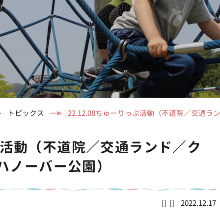
トピックス
22.12.08ちゅーりっぷ活動（不道院／交
りっぷ活動（不道院／交通ランド／ク
ハノーバー公園）
2022.12.17