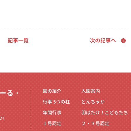
記事一覧
次の記事へ
園の紹介
入園案内
ーる・
行事
5つの柱
どんちゃか
年間行事
羽ばたけ！こどもたち
27
１号認定
２・３号認定