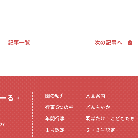
記事一覧
次の記事へ
園の紹介
入園案内
ーる・
行事
5つの柱
どんちゃか
年間行事
羽ばたけ！こどもたち
27
１号認定
２・３号認定