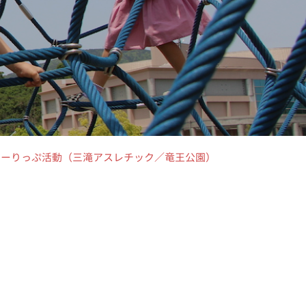
06ちゅーりっぷ活動（三滝アスレチック／竜王公園）